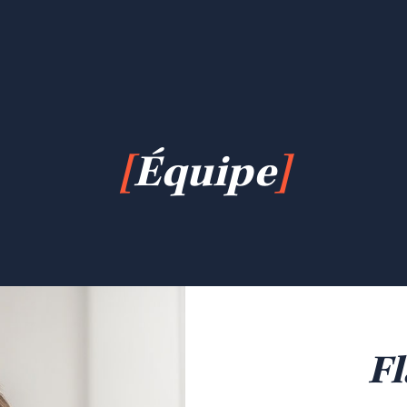
[
Équipe
]
Fl